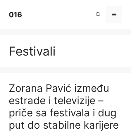
Skip
to
016
Menu
content
Festivali
Zorana Pavić između
estrade i televizije –
priče sa festivala i dug
put do stabilne karijere