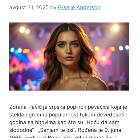
avgust 31, 2025
by
Giselle Anderson
Zorana Pavić je srpska pop-rok pevačica koja je
stekla ogromnu popularnost tokom devedesetih
godina sa hitovima kao što su „Hoću da sam
slobodna“ i „Sanjam te još“. Rođena je 9. juna
1965. godine u Beogradu, gde i danas živi i