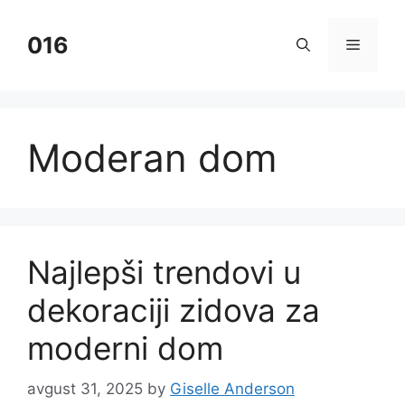
Skip
to
016
Menu
content
Moderan dom
Najlepši trendovi u
dekoraciji zidova za
moderni dom
avgust 31, 2025
by
Giselle Anderson