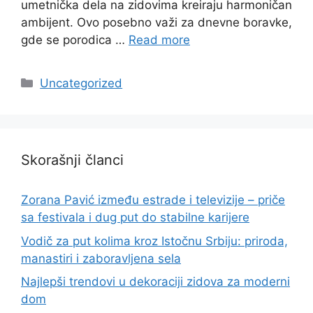
umetnička dela na zidovima kreiraju harmoničan
ambijent. Ovo posebno važi za dnevne boravke,
gde se porodica …
Read more
Categories
Uncategorized
Skorašnji članci
Zorana Pavić između estrade i televizije – priče
sa festivala i dug put do stabilne karijere
Vodič za put kolima kroz Istočnu Srbiju: priroda,
manastiri i zaboravljena sela
Najlepši trendovi u dekoraciji zidova za moderni
dom